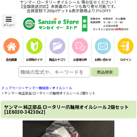
ヤンマー ロータリーオイルシール 等お任せください！
【全国発送対応】未掲載のパーツも取り寄せ可能です。
会員登録で200ptゲット&表示価格より3％OFF!!
メニュー
会社概要
お買物ガイド
商品カテゴリ
お客様の声
お問い合わせ
ログイン
トップページ
>
ヤンマー機械用
>
オイルシール
>
ヤンマー 純正部品 ロータリー爪軸用オイルシール 2個セット
ヤンマー 純正部品 ロータリー爪軸用オイルシール 2個セット
[
1E6030-34230x2
]