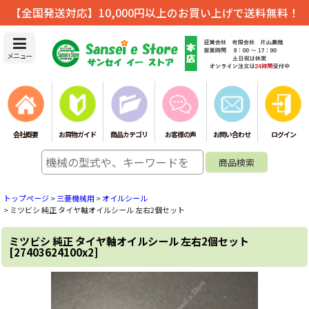
【全国発送対応】10,000円以上のお買い上げで送料無料！
メニュー
会社概要
お買物ガイド
商品カテゴリ
お客様の声
お問い合わせ
ログイン
トップページ
>
三菱機械用
>
オイルシール
>
ミツビシ 純正 タイヤ軸オイルシール 左右2個セット
ミツビシ 純正 タイヤ軸オイルシール 左右2個セット
[
27403624100x2
]