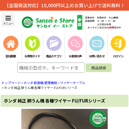
【全国発送対応】10,000円以上のお買い上げで送料無料！
メニュー
会社概要
お買物ガイド
商品カテゴリ
お客様の声
お問い合わせ
ログイン
トップページ
>
ホンダ 耕運機/管理機用
>
ワイヤーケーブル
>
ホンダ 純正 耕うん機 各種ワイヤー FU/FURシリーズ
ホンダ 純正 耕うん機 各種ワイヤー FU/FURシリーズ