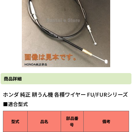
商品詳細
ホンダ 純正 耕うん機 各種ワイヤー FU/FURシリーズ
■適合型式
部品番
品名
備考
型式
号