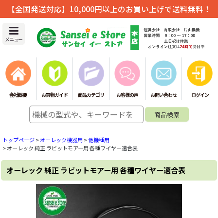
【全国発送対応】10,000円以上のお買い上げで送料無料！
メニュー
会社概要
お買物ガイド
商品カテゴリ
お客様の声
お問い合わせ
ログイン
トップページ
>
オーレック機器用
>
他機種用
>
オーレック 純正 ラビットモアー用 各種ワイヤー適合表
オーレック 純正 ラビットモアー用 各種ワイヤー適合表