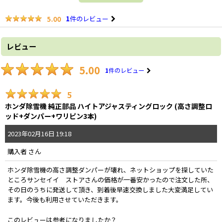
1
件のレビュー
5.00
レビュー
5.00
1
件のレビュー
5
ホンダ除雪機 純正部品 ハイトアジャスティングロック (高さ調整ロ
ッド+ダンパー+ワリピン3本)
2023
年
02
月
16
日
19:18
購入者
さん
ホンダ除雪機の高さ調整ダンパーが壊れ、ネットショップを探していた
ところサンセイイ ストアさんの価格が一番安かったので注文した所、
その日のうちに発送して頂き、到着後早速交換しました大変満足してい
ます。今後も利用させていただきます。
このレビューは参考になりましたか？