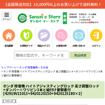
【全国発送対応】10,000円以上のお買い上げで送料無料！
メニュー
会社概要
お買物ガイド
商品カテゴリ
お客様の声
お問い合わせ
ログイン
トップページ
>
ホンダ 除雪機用
>
その他
>
ホンダ 除雪機 ハイトアジャスティングロック 高さ調整ロッド+ダンパー※ワリピン3本
と組付け要領書付
ホンダ 除雪機 ハイトアジャスティングロック 高さ調整ロッド
+ダンパー※ワリピン3本と組付け要領書付
[
42919V21013+9420120150+9420125180×2
]