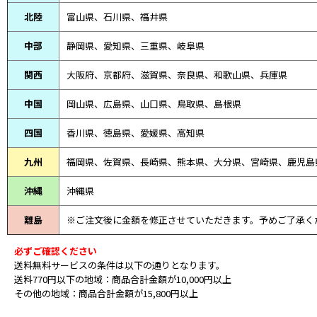
北陸
富山県、
石川県、
福井県
中部
静岡県、
愛知県、
三重県、
岐阜県
関西
大阪府、京都府、滋賀県、奈良県、和歌山県、兵庫県
中国
岡山県、広島県、山口県、鳥取県、島根県
四国
香川県、徳島県、愛媛県、高知県
九州
福岡県、佐賀県、長崎県、熊本県、大分県、宮崎県、鹿児島
沖縄
沖縄県
離島
※ご注文後に金額を修正させていただきます。予めご了承く
必ずご確認ください
送料無料サービスの条件は以下の通りとなります。
送料770円以下の地域：商品合計金額が10,000円以上
その他の地域：商品合計金額が15,800円以上