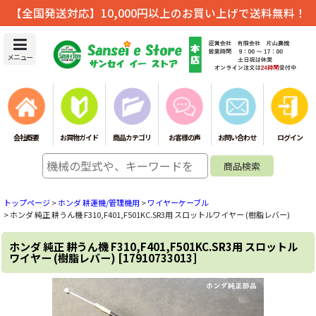
【全国発送対応】10,000円以上のお買い上げで送料無料！
メニュー
会社概要
お買物ガイド
商品カテゴリ
お客様の声
お問い合わせ
ログイン
トップページ
>
ホンダ 耕運機/管理機用
>
ワイヤーケーブル
>
ホンダ 純正 耕うん機 F310,F401,F501KC.SR3用 スロットルワイヤー (樹脂レバー)
ホンダ 純正 耕うん機 F310,F401,F501KC.SR3用 スロットル
ワイヤー (樹脂レバー)
[
17910733013
]