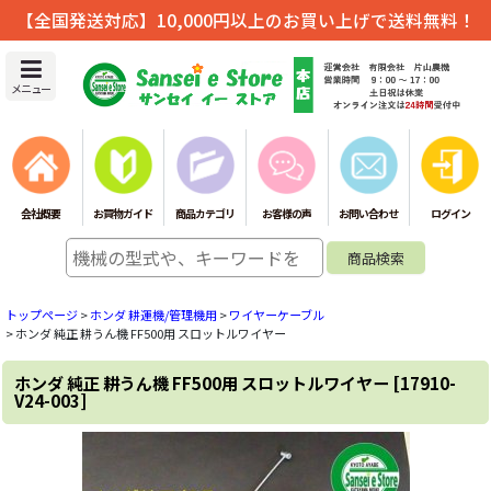
【全国発送対応】10,000円以上のお買い上げで送料無料！
メニュー
会社概要
お買物ガイド
商品カテゴリ
お客様の声
お問い合わせ
ログイン
トップページ
>
ホンダ 耕運機/管理機用
>
ワイヤーケーブル
>
ホンダ 純正 耕うん機 FF500用 スロットルワイヤー
ホンダ 純正 耕うん機 FF500用 スロットルワイヤー
[
17910-
V24-003
]