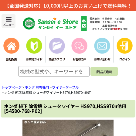
【全国発送対応】10,000円以上のお買い上げで送料無料！
メニュー
会社概要
お買物ガイド
商品カテゴリ
お客様の声
お問い合わせ
ログイン
トップページ
>
ホンダ 除雪機用
>
ワイヤーケーブル
>
ホンダ 純正 除雪機 シュータワイヤー HS970,HSS970n他用
ホンダ 純正 除雪機 シュータワイヤー HS970,HSS970n他用
[
54580-768-P02
]