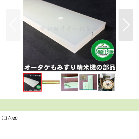
（ゴム板）