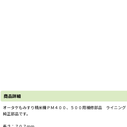
商品詳細
オータケもみすり精米機ＰＭ４００、５００用補修部品 ライニング
純正部品です。
長さ：７０７ｍｍ