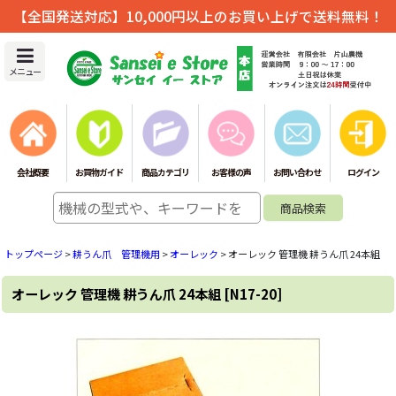
【全国発送対応】10,000円以上のお買い上げで送料無料！
メニュー
会社概要
お買物ガイド
商品カテゴリ
お客様の声
お問い合わせ
ログイン
トップページ
>
耕うん爪 管理機用
>
オーレック
>
オーレック 管理機 耕うん爪 24本組
オーレック 管理機 耕うん爪 24本組
[
N17-20
]