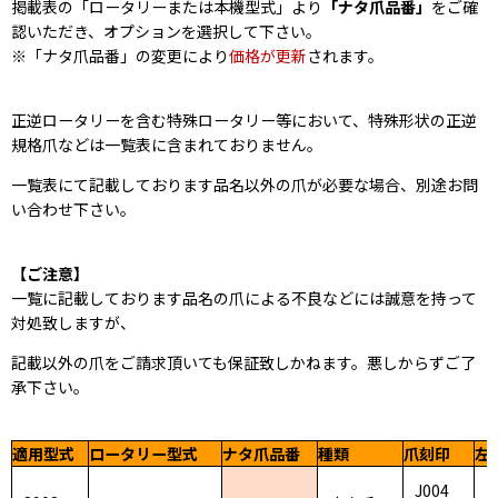
掲載表の「ロータリーまたは本機型式」より
「ナタ爪品番」
をご確
認いただき、オプションを選択して下さい。
※「ナタ爪品番」の変更により
価格が更新
されます。
正逆ロータリーを含む特殊ロータリー等において、特殊形状の正逆
規格爪などは一覧表に含まれておりません。
一覧表にて記載しております品名以外の爪が必要な場合、別途お問
い合わせ下さい。
【ご注意】
一覧に記載しております品名の爪による不良などには誠意を持って
対処致しますが、
記載以外の爪をご請求頂いても保証致しかねます。悪しからずご了
承下さい。
適用型式
ロータリー型式
ナタ爪品番
種類
爪刻印
左
J004