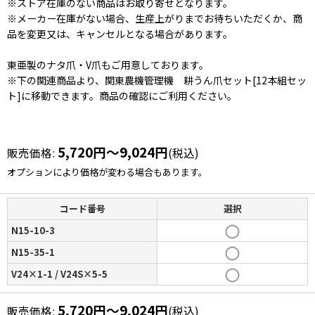
※ストア在庫のない商品はお取り寄せとなります。
※メーカー在庫がない場合、生産上がりまでお待ちいただくか、商
品を変更又は、キャンセルとなる場合があります。
東亜製のナタ爪・V爪もご用意しております。
※下の関連商品より、関東農機管理機 耕うん爪セット[12本組セッ
ト]に移動できます。商品の確認にご利用ください。
5,720
円
～9,024
円
販売価格
:
(税込)
オプションにより価格が変わる場合もあります。
コード番号
選択
N15-10-3
N15-35-1
V24×1-1 / V24S×5-5
5,720
円
～9,024
円
販売価格
:
(税込)