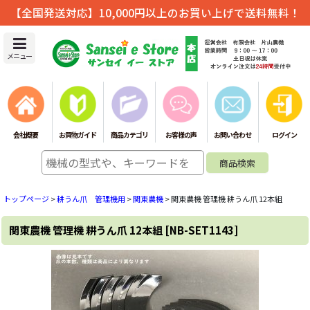
【全国発送対応】10,000円以上のお買い上げで送料無料！
メニュー
会社概要
お買物ガイド
商品カテゴリ
お客様の声
お問い合わせ
ログイン
トップページ
>
耕うん爪 管理機用
>
関東農機
>
関東農機 管理機 耕うん爪 12本組
関東農機 管理機 耕うん爪 12本組
[
NB-SET1143
]