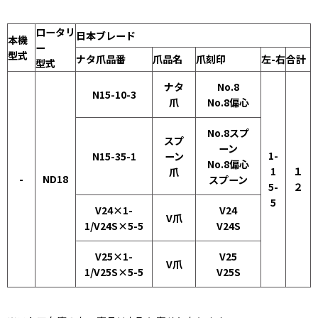
ロータリ
日本ブレード
本機
ー
型式
ナタ爪品番
爪品名
爪刻印
左-右
合計
型式
ナタ
No.8
N15-10-3
爪
No.8偏心
No.8スプ
スプ
ーン
1-
N15-35-1
ーン
No.8偏心
1
１
爪
-
ND18
スプーン
5-
２
5
V24×1-
V24
V爪
1/V24S×5-5
V24S
V25×1-
V25
V爪
1/V25S×5-5
V25S