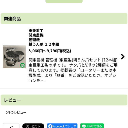
関連商品
東亜重工
関東農機
管理機
耕うん爪 １２本組
5,060
円
～9,790
円
(税込)
関東農機 管理機 (東亜製)耕うん爪セット [12本組]
東亜重工製の爪です。 ナタ爪とV爪の2種類をご用
意しております。掲載表の「ロータリーまたは本
機型式」より「品番」をご確認いただき、オプシ
ョンを…
レビュー
0
件のレビュー
Facebookでシェア