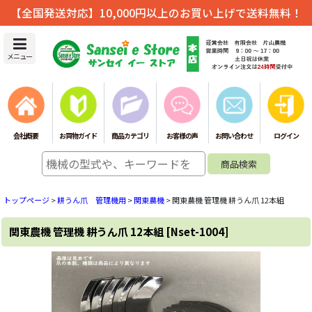
【全国発送対応】10,000円以上のお買い上げで送料無料！
メニュー
会社概要
お買物ガイド
商品カテゴリ
お客様の声
お問い合わせ
ログイン
トップページ
>
耕うん爪 管理機用
>
関東農機
>
関東農機 管理機 耕うん爪 12本組
関東農機 管理機 耕うん爪 12本組
[
Nset-1004
]