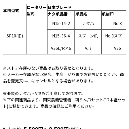
ロータリー
日本ブレード
本機型式
型式
ナタ爪品番
爪品名
爪刻印
N15-14-2
ナタ爪
No.3
SP10(旧)
N15-36-4
スプーン爪
No.3スプー
V26L/R×6
V爪
V26
※ストア在庫のない商品はお取り寄せとなります。
※メーカー在庫がない場合、生産上がりまでお待ちいただくか、商
品を変更又は、キャンセルとなる場合があります。
東亜製のナタ爪・V爪もご用意しております。
※下の関連商品より、関東農機管理機 耕うん爪セット{12本組セッ
ト}に移動できます。商品の確認にご利用ください。
5,500
円
～8,580
円