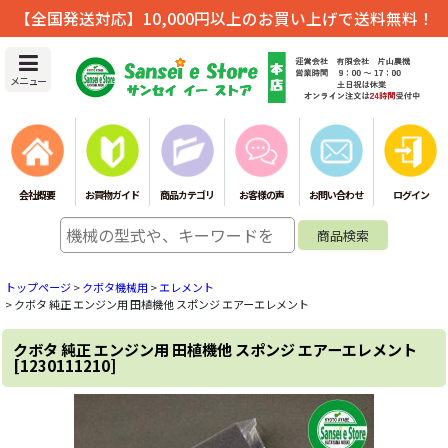
【全国発送対応】10,000円以上のお買い上げで送料無料！
メニュー
会社概要
お買物ガイド
商品カテゴリ
お客様の声
お問い合わせ
ログイン
トップページ
>
クボタ機械用
>
エレメント
>
クボタ 純正 エンジン用 田植機他 スポンジ エアーエレメント
クボタ 純正 エンジン用 田植機他 スポンジ エアーエレメント
[
1230111210
]