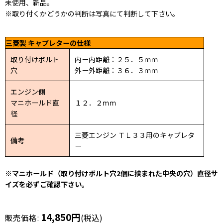
未使用、新品。
※取り付くかどうかの判断は写真にて判断して下さい。
三菱製 キャブレターの仕様
取り付けボルト
内ー内距離：２５．５ｍｍ
穴
外ー外距離：３６．３ｍｍ
エンジン側
マニホールド直
１２．２ｍｍ
径
三菱エンジン ＴＬ３３用のキャブレタ
備考
ー
※マニホールド（取り付けボルト穴2個に挟まれた中央の穴）直径サ
イズを必ずご確認下さい。
14,850
円
販売価格
:
(税込)