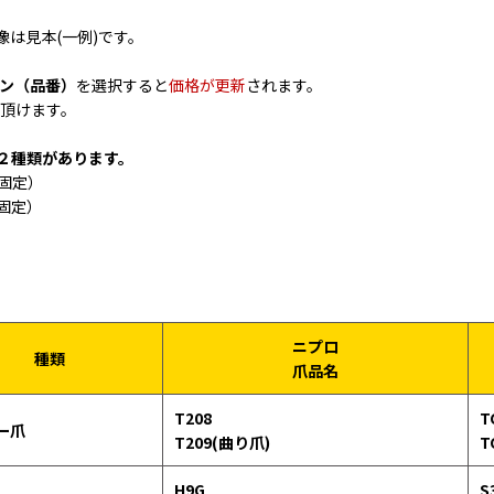
は見本(一例)です。
ン（品番）
を選択すると
価格が更新
されます。
頂けます。
２種類があります。
固定）
固定）
ニプロ
種類
爪品名
T208
T
ー爪
T209(曲り爪)
T
H9G
S