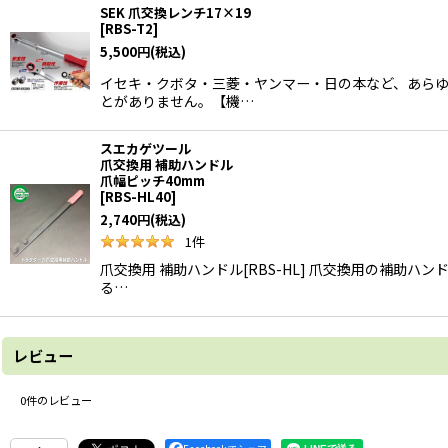
SEK 爪交換レンチ17×19
[
RBS-T2
]
5,500
円
(税込)
イセキ・クボタ・三菱・ヤンマー・日の本など、あらゆる
とがありません。【機…
スエカゲツール
爪交換用 補助ハンドル
爪幅ピッチ40mm
[
RBS-HL40
]
2,740
円
(税込)
1
件
爪交換用 補助ハンドル[RBS-HL] 爪交換用の補助
る…
レビュー
0
件のレビュー