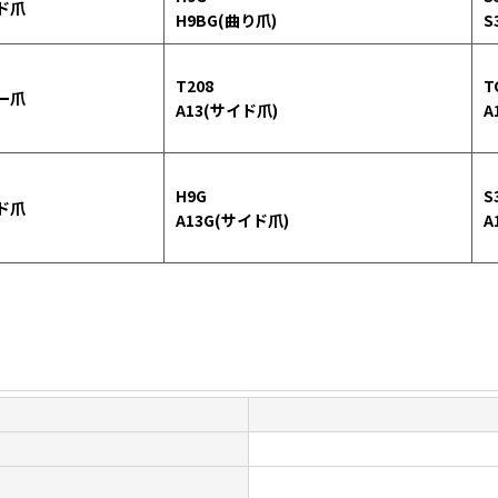
ド爪
H9BG(曲り爪)
S
T208
T
ー爪
A13(サイド爪)
A
H9G
S
ド爪
A13G(サイド爪)
A