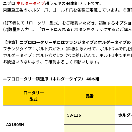
ニプロ
ホルダータイプ
耕うん爪の
46本組
セットです。
東亜重工製のホルダー爪、ゴールド爪を各種ご用意しています。※画像
(1)下表にて「ロータリー型式」をご確認いただき、該当する
オプショ
(2)
数量
を入力し、
「カートに入れる」
ボタンをクリックするとご購入
【注意】ニプロロータリー爪にはフランジタイプとホルダータイプの
フランジタイプ：ボルト穴が2つ（鉄板に添わせて、ボルト2本で爪を
ホルダータイプ：ボルト穴が1つ（穴に差し込んで、ボルト1本で爪を
お間違いのないよう、ご確認よろしくお願いします。
ニプロロータリー耕運爪（ホルダータイプ） 46本組
ロータリー
品番
型式
53-116
ホルダ
AX1905H