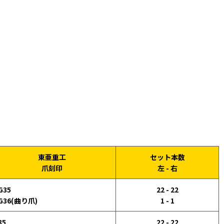
東亜重工
セット本数
爪刻印
左 - 右
G35
22 - 22
G36(曲り爪)
1 - 1
35
22 - 22