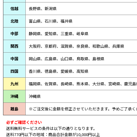
信越
長野県、新潟県
北陸
富山県、
石川県、
福井県
中部
静岡県、
愛知県、
三重県、
岐阜県
関西
大阪府、京都府、滋賀県、奈良県、和歌山県、兵庫県
中国
岡山県、広島県、山口県、鳥取県、島根県
四国
香川県、徳島県、愛媛県、高知県
九州
福岡県、佐賀県、長崎県、熊本県、大分県、宮崎県、鹿児島
沖縄
沖縄県
離島
※ご注文後に金額を修正させていただきます。予めご了承く
必ずご確認ください
送料無料サービスの条件は以下の通りとなります。
送料770円以下の地域：商品合計金額が10,000円以上