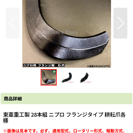
商品詳細
東亜重工製 28本組 ニプロ フランジタイプ 耕耘爪各
種
※画像は見本です。必ず、適用型式、ロータリー形式、駆動方式、