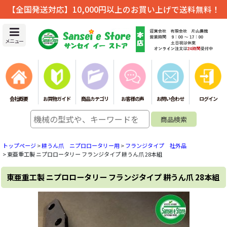
【全国発送対応】10,000円以上のお買い上げで送料無料！
メニュー
会社概要
お買物ガイド
商品カテゴリ
お客様の声
お問い合わせ
ログイン
トップページ
>
耕うん爪 ニプロロータリー用
>
フランジタイプ 社外品
>
東亜重工製 ニプロロータリー フランジタイプ 耕うん爪 28本組
東亜重工製 ニプロロータリー フランジタイプ 耕うん爪 28本組