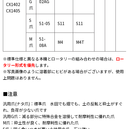
G
02AG
CX1402
爪
CX1405
S
51-05
S11
S11
爪
M
51-
M4
M4T
爪
08A
※標準仕様と異なる本機とロータリーの組み合わせの場合は、
ロー
タリー形式を優先
します。
※写真画像のように溶着部にヒビがある場合がございますが、使用
上問題はありません。
■注意
汎用爪(ナタ爪)：標準爪 水田でも畑でも、土の反転と砕土がすぐ
れ、負荷が少ない爪です
汎用G爪：減る部分に特殊合金を溶接して耐摩耗性に優れた爪
M爪：砕土性が良く、耐摩耗性に優れた爪