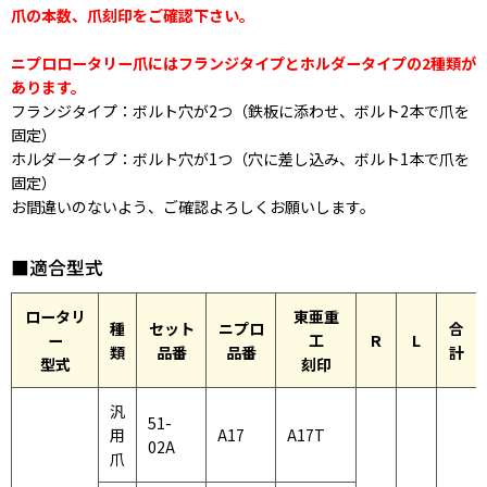
爪の本数、爪刻印をご確認下さい。
ニプロロータリー爪にはフランジタイプとホルダータイプの2種類が
あります。
フランジタイプ：ボルト穴が2つ（鉄板に添わせ、ボルト2本で爪を
固定）
ホルダータイプ：ボルト穴が1つ（穴に差し込み、ボルト1本で爪を
固定）
お間違いのないよう、ご確認よろしくお願いします。
■適合型式
ロータリ
東亜重
種
セット
ニプロ
合
ー
工
R
L
類
品番
品番
計
型式
刻印
汎
51-
用
A17
A17T
02A
爪