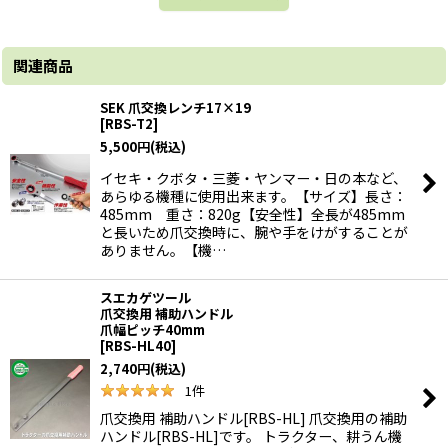
関連商品
SEK 爪交換レンチ17×19
[
RBS-T2
]
5,500
円
(税込)
イセキ・クボタ・三菱・ヤンマー・日の本など、
あらゆる機種に使用出来ます。【サイズ】長さ：
485mm 重さ：820g【安全性】全長が485mm
と長いため爪交換時に、腕や手をけがすることが
ありません。【機…
スエカゲツール
爪交換用 補助ハンドル
爪幅ピッチ40mm
[
RBS-HL40
]
2,740
円
(税込)
1
件
爪交換用 補助ハンドル[RBS-HL] 爪交換用の補助
ハンドル[RBS-HL]です。 トラクター、耕うん機