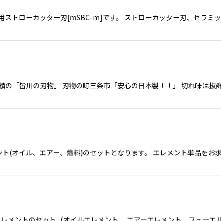
イン用ストローカッター刃[mSBC-m]です。 ストローカッター刃、セ
実績の「皆川の刃物」 刃物の町三条市「安心の日本製！！」 切れ味は抜
メント(オイル、エアー、燃料)のセットとなります。 エレメント単品を
エレメントのセット（オイルエレメント、 エアーエレメント、フューエル