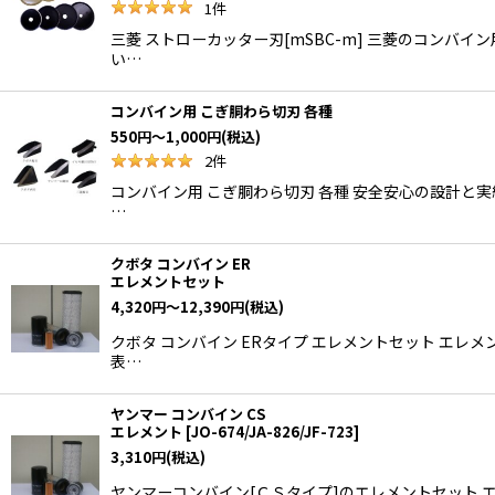
1
件
三菱 ストローカッター刃[mSBC-m] 三菱のコンバ
い…
コンバイン用 こぎ胴わら切刃 各種
550
円
～1,000
円
(税込)
2
件
コンバイン用 こぎ胴わら切刃 各種 安全安心の設計と
…
クボタ コンバイン ER
エレメントセット
4,320
円
～12,390
円
(税込)
クボタ コンバイン ERタイプ エレメントセット エレ
表…
ヤンマー コンバイン CS
エレメント
[
JO-674/JA-826/JF-723
]
3,310
円
(税込)
ヤンマーコンバイン[ＣＳタイプ]のエレメントセット 