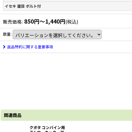
イセキ 鋸目 ボルト付
850
円
～1,440
円
販売価格
:
(税込)
数量
:
返品特約に関する重要事項
関連商品
クボタ コンバイン用