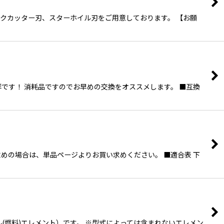
ラミックカッター刃、スターホイル刃をご用意しております。 【お願
群です！ 消耗品ですのでお早めの交換をオススメします。 ■互換
お求めの場合は、単品ページよりお買い求めください。 ■適合表 下
(燃料)エレメント）です。 ※型式によっては含まれないエレメン