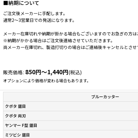
■納期について
ご注文後メーカーに手配します。
通常2〜3営業日での発送になります。
メーカー在庫切れや納期が掛かる場合もございますのでお急ぎの方は
※納期がかかる場合はご注文後連絡させていただきます。
尚メーカー在庫切れ、製造打切りの場合はご連絡後キャンセルとさせ
850
円
～1,440
円
販売価格
:
(税込)
オプションにより価格が変わる場合もあります。
ブルーカッター
クボタ 鋸目
クボタ 両刃
ヤンマー F型 鋸目
ミツビシ 鋸目