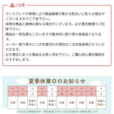
ご注意
ディスプレイや環境により商品画像が異なる色合いに見える場合が
ございますのでご了承下さい。
実際の商品と画像は異なる場合がございます。必ず適合機種でご判
断下さい。
商品は一部在庫もございますが基本的に取り寄せ後発送となりま
す。
メーカー取り寄せにつき在庫切れの場合はご注文後連絡させていた
だきます。
必ず適合にあった商品をお買い求め下さい。ご購入前に適合確認を
おすすめします。