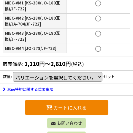
MIEC-VM1 [KS-280(JO-180互
換)/JF-722]
MIEC-VM2 [KS-280(JO-180互
換)/JA-704/JF-722]
MIEC-VM3 [KS-280(JO-180互
換)/JF-722]
MIEC-VM4 [JO-278/JF-723]
1,110
円
～2,810
円
販売価格
:
(税込)
数量
:
セット
返品特約に関する重要事項
カートに入れる
お問い合わせ