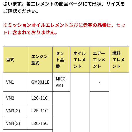
ざいます。各エレメントの商品ページにて形状、サイズを
ご確認ください。
※
ミッションオイルエレメント
並びに
赤字の品番
は、セッ
トに
含まれておりません
。
セッ
オイル
エアー
燃料
エンジン
型式
ト品
エレメ
エレメ
エレメ
型式
番
ント
ント
ント
MIEC-
VM1
GM301LE
-
VM1
VM2
L2C-11C
VM3(G)
L2E-11C
VM4(G)
L3C-15C