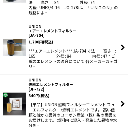
法 高さ : 84 外径 : 74
内径 : UNF3/4-16 JO-278は、「ＵＮＩＯＮ」の
規格によ…
UNION
エアーエレメントフィルター
[
JA-704
]
1,700
円
(税込)
***エアーエレメント*** JA-704 寸法 高さ :
165 外径 : 84 内径 : 47 * ご
覧のエレメントの適合について 各メーカーカテゴ
リ…
UNION
燃料エレメントフィルター
[
JF-722
]
340
円
(税込)
【単品】UNION 燃料フィルターエレメント フュ
ーエルフィルター/燃料エレメントです。 高い信
頼と確かな品質のユニオン産業（株）製の商品を
お届けします。 燃料内に混入・発生した異物や水
分を…