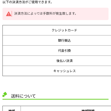
以下の決済方法がご使用できます。
決済方法によっては手数料が発生致します。
クレジットカード
銀行振込
代金引換
後払い決済
キャッシュレス
送料について
地域
地域詳細