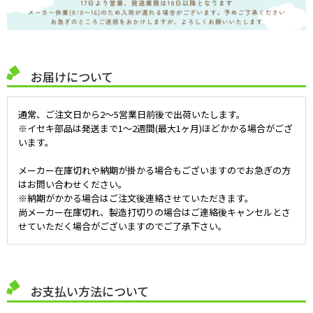
お届けについて
通常、ご注文日から2～5営業日前後で出荷いたします。
※イセキ部品は発送まで1～2週間(最大1ヶ月)ほどかかる場合がござ
います。
メーカー在庫切れや納期が掛かる場合もございますのでお急ぎの方
はお問い合わせください。
※納期がかかる場合はご注文後連絡させていただきます。
尚メーカー在庫切れ、製造打切りの場合はご連絡後キャンセルとさ
せていただく場合がございますのでご了承下さい。
お支払い方法について