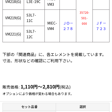
VM218(G)
L3E-19C
VM3
35720-
S3L7-
VM219(G)
501-
11C
MIEC-
ＪＯ－
ＪＦ－
000
VM4
２７８
７２３
S3L7-
VM221(G)
12C
下部の「関連商品」に、各エレメントを掲載しています。
寸法、形状などの確認にご利用下さい。
1,110
円
～2,810
円
販売価格
:
(税込)
オプションにより価格が変わる場合もあります。
セット品番
選択