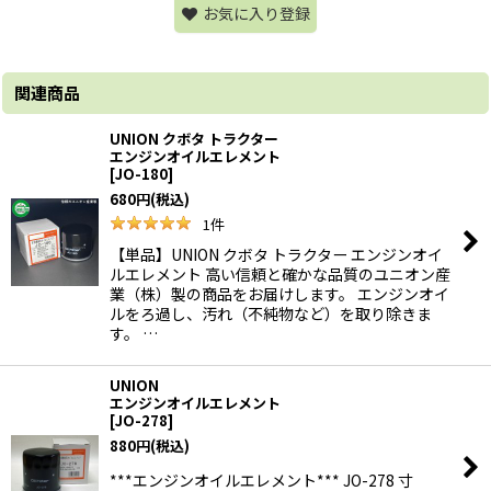
お気に入り登録
関連商品
UNION クボタ トラクター
エンジンオイルエレメント
[
JO-180
]
680
円
(税込)
1
件
【単品】UNION クボタ トラクター エンジンオイ
ルエレメント 高い信頼と確かな品質のユニオン産
業（株）製の商品をお届けします。 エンジンオイ
ルをろ過し、汚れ（不純物など）を取り除きま
す。 …
UNION
エンジンオイルエレメント
[
JO-278
]
880
円
(税込)
***エンジンオイルエレメント*** JO-278 寸