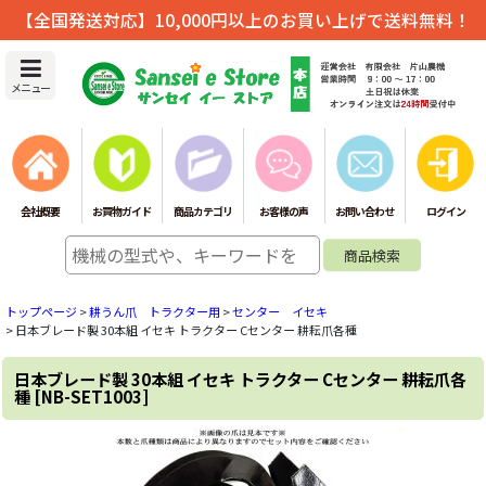
【全国発送対応】10,000円以上のお買い上げで送料無料！
メニュー
会社概要
お買物ガイド
商品カテゴリ
お客様の声
お問い合わせ
ログイン
トップページ
>
耕うん爪 トラクター用
>
センター イセキ
>
日本ブレード製 30本組 イセキ トラクター Cセンター 耕耘爪各種
日本ブレード製 30本組 イセキ トラクター Cセンター 耕耘爪各
種
[
NB-SET1003
]