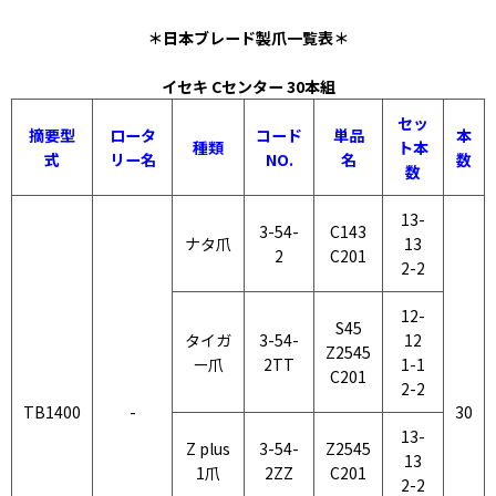
＊日本ブレード製爪一覧表＊
イセキ Cセンター 30本組
セッ
摘要型
ロータ
コード
単品
本
種類
ト本
式
リー名
NO.
名
数
数
13-
3-54-
C143
ナタ爪
13
2
C201
2-2
12-
S45
タイガ
3-54-
12
Z2545
ー爪
2TT
1-1
C201
2-2
TB1400
-
30
13-
Z plus
3-54-
Z2545
13
1爪
2ZZ
C201
2-2