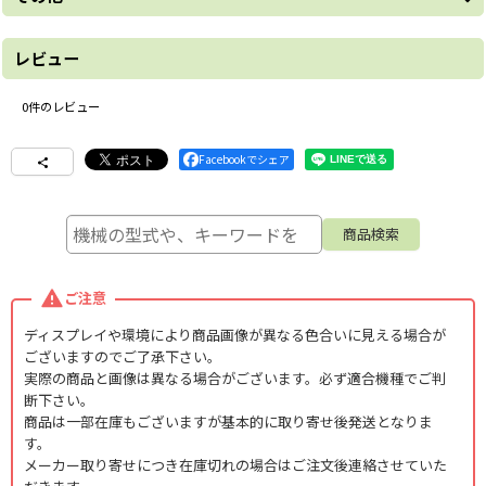
日本ブレード爪のご案内
レビュー
※メーカーホームページからの抜粋です。
■ナタ爪
0
件のレビュー
トラクターに初期装着されている日本ブレードの標準爪
スタンダードで汎用性が高いナタ爪。
Facebookでシェア
リーズナブルで求めやすい価格帯、小馬力向きの仕様です。
■新タイガー爪
反転性と耐久性に自信あり！
形状や焼き入れを見直し、高性能イーグル爪の性能を超える反転
性と耐久性を手に入れ新たに誕生！
※黒色と黄色のツートンカラータイプは廃番となりました。
ご注意
ディスプレイや環境により商品画像が異なる色合いに見える場合が
■ゼット爪
ございますのでご了承下さい。
刃先に特殊合金を溶接した、長寿命トラクター用耕耘爪。
実際の商品と画像は異なる場合がございます。必ず適合機種でご判
ゼット爪は、爪母材に硬質合金をコーティングすることで、従来
断下さい。
の２倍の耐久性を実現しました。 母材が摩耗しても丈夫なコーテ
商品は一部在庫もございますが基本的に取り寄せ後発送となりま
ィング層が残り、常に刃先が鋭い状態を保つため、優れた砕土性
す。
がずっと長持ち。耕うん抵抗を大幅にカットし、小馬力のトラク
メーカー取り寄せにつき在庫切れの場合はご注文後連絡させていた
タでも無理せず作業を行えます。