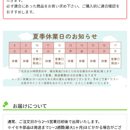
だきます。
必ず適合にあった商品をお買い求め下さい。ご購入前に適合確認を
■ゼットプラスワン爪
おすすめします。
刃先に特殊合金を溶接した、長寿命トラクター用耕耘爪。
母材とZ合金の硬さの違いで使う程に刃先が鋭くなり耕うん抵抗
を大幅に軽減し、従来のZ爪よりも爪幅とZ合金の溶着幅を広くす
ることで旧Z爪より１，５倍長持ちします。爪形状を見直し最適化
することで、ほぼ等幅に摩耗していく理想的な爪形状で新品時と
比べて耕うん性能の低下を防止しています。
■イーグル爪
幅広でバツグンの反転性と耐磨耗！
土の放適正に優れ、土が十分に破砕されます。
タイガー爪の強さはそのままに軽量化、本機ロータリーへの負荷
を軽減しました。
深耕時でもロータリーは高回転のままで作業が可能です。
反転性に優れているので、機械への負担が少なく馬力を損ないま
せん。
水田で力を発揮します。
お届けについて
通常、ご注文日から2～5営業日前後で出荷いたします。
※イセキ部品は発送まで1～2週間(最大1ヶ月)ほどかかる場合がござ