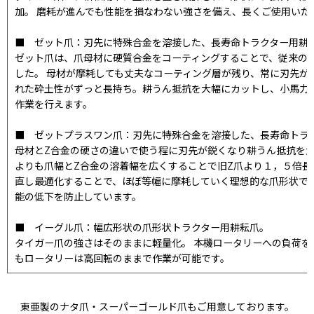
加。 磨耗が進んでも性能を損なわない強さを備え、長くご使用いた
■ ゼット爪：刃先に特殊合金を溶接した、長寿命トラクター用耕
ゼット爪は、爪母材に硬質合金をコーティングすることで、従来の
した。 母材が摩耗しても丈夫なコーティング層が残り、常に刃先が
れた砕土性がずっと長持ち。耕うん抵抗を大幅にカットし、小馬力
作業を行えます。
■ ゼットプラスワン爪：刃先に特殊合金を溶接した、長寿命トラ
母材とZ合金の硬さの違いで使う程に刃先が鋭くなり耕うん抵抗を大
よりも爪幅とZ合金の溶着幅を広くすることで旧Z爪より１，５倍長
直し最適化することで、ほぼ等幅に摩耗していく理想的な爪形状で
能の低下を防止しています。
■ イーグル爪：幅広形状の爪形状トラクター用耕耘爪。
タイガー爪の強さはそのままに軽量化。 本機ロータリーへの負荷を
もロータリーは高回転のままで作業が可能です。
東亜製のナタ爪・スーパーゴールド爪もご用意しております。