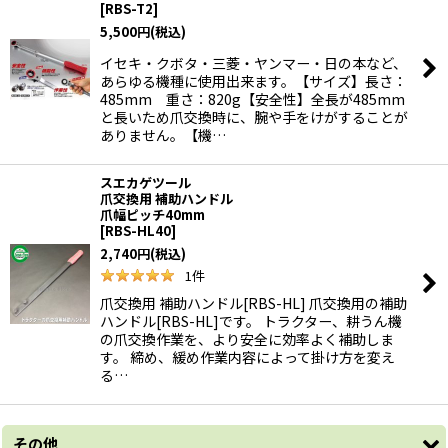
[
RBS-T2
]
5,500
円
(税込)
イセキ・クボタ・三菱・ヤンマー・日の本など、
あらゆる機種に使用出来ます。【サイズ】長さ：
485mm 重さ：820g【安全性】全長が485mm
と長いため爪交換時に、腕や手をけがすることが
ありません。【機…
スエカゲツール
爪交換用 補助ハンドル
爪幅ピッチ40mm
[
RBS-HL40
]
2,740
円
(税込)
1
件
爪交換用 補助ハンドル[RBS-HL] 爪交換用の補助
ハンドル[RBS-HL]です。 トラクター、耕うん機
の爪交換作業を、より安全に効率よく補助しま
す。 締め、緩め作業内容によって掛け方を変え
る…
その他