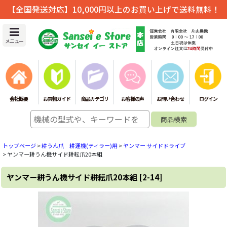
【全国発送対応】10,000円以上のお買い上げで送料無料！
メニュー
会社概要
お買物ガイド
商品カテゴリ
お客様の声
お問い合わせ
ログイン
トップページ
>
耕うん爪 耕運機(ティラー)用
>
ヤンマー サイドドライブ
>
ヤンマー耕うん機サイド耕耘爪20本組
ヤンマー耕うん機サイド耕耘爪20本組
[
2-14
]