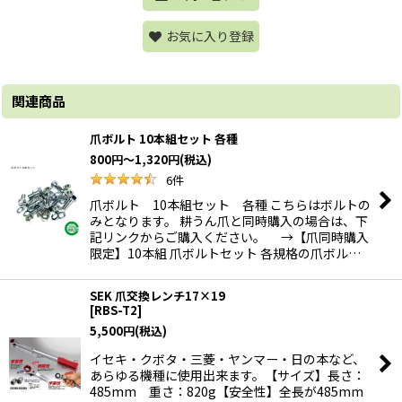
お気に入り登録
関連商品
爪ボルト 10本組セット 各種
800
円
～1,320
円
(税込)
6
件
爪ボルト 10本組セット 各種 こちらはボルトの
みとなります。 耕うん爪と同時購入の場合は、下
記リンクからご購入ください。 →【爪同時購入
限定】10本組 爪ボルトセット 各規格の爪ボル…
SEK 爪交換レンチ17×19
[
RBS-T2
]
5,500
円
(税込)
イセキ・クボタ・三菱・ヤンマー・日の本など、
あらゆる機種に使用出来ます。【サイズ】長さ：
485mm 重さ：820g【安全性】全長が485mm