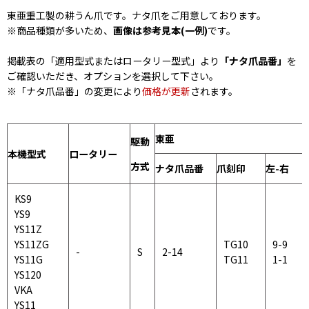
東亜重工製の耕うん爪です。ナタ爪をご用意しております。
※商品種類が多いため、
画像は参考見本(一例)
です。
掲載表の「適用型式またはロータリー型式」より
「ナタ爪品番」
を
ご確認いただき、オプションを選択して下さい。
※「ナタ爪品番」の変更により
価格が更新
されます。
東亜
駆動
本機型式
ロータリー
方式
ナタ爪品番
爪刻印
左-右
KS9
YS9
YS11Z
YS11ZG
TG10
9-9
-
S
2-14
YS11G
TG11
1-1
YS120
VKA
YS11