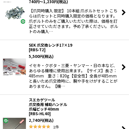
740
円
～1,230
円
(税込)
【爪同時購入 限定】 10本組 爪ボルトセット こち
らは爪セットと同時購入限定の価格となります。
爪ボルトのみをご購入いただいた際は、価格を訂
正させていただきます。予め了承ください。 ボル
トのみ購入…
SEK 爪交換レンチ17×19
[
RBS-T2
]
5,500
円
(税込)
イセキ・クボタ・三菱・ヤンマー・日の本など、
あらゆる機種に使用出来ます。【サイズ】長さ：
485mm 重さ：820g【安全性】全長が485mm
と長いため爪交換時に、腕や手をけがすることが
ありません。【機…
スエカゲツール
爪交換用 補助ハンドル
爪幅ピッチ40mm
[
RBS-HL40
]
2,740
円
(税込)
1
件