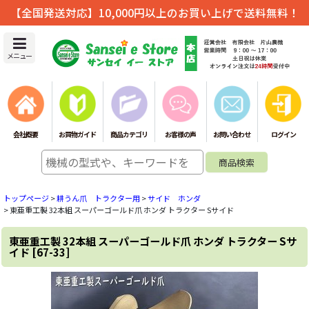
【全国発送対応】10,000円以上のお買い上げで送料無料！
メニュー
会社概要
お買物ガイド
商品カテゴリ
お客様の声
お問い合わせ
ログイン
トップページ
>
耕うん爪 トラクター用
>
サイド ホンダ
>
東亜重工製 32本組 スーパーゴールド爪 ホンダ トラクター Sサイド
東亜重工製 32本組 スーパーゴールド爪 ホンダ トラクター Sサ
イド
[
67-33
]