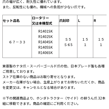
爪の幅が広く、耐久性に優れています。
また、反転性にも優れ、機械への負担が少ない爪です。
ロータリー
セット品名
爪刻印
Ｌ
Ｒ
又は本機型式
R1401SK
R1402SK
Ｓ５
１５
１５
６７－３３
R1404SK
Ｓ６S
１
１
R1405SK
R1406SK
東亜製のナタ爪・スーパーゴールド爪の他、日本ブレード製も各種
ご用意しております。
ストア在庫のない商品はお取り寄せとなります。
メーカー在庫がない場合、生産上がりまでお待ちいただくか、商品
を変更又は、キャンセルとなる場合があります。
※下の関連商品より、ホンダトラクター（サイド）の耕うん爪 32本
組に移動できます。商品の確認にご利用ください。