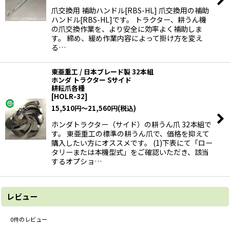
爪交換用 補助ハンドル[RBS-HL] 爪交換用の補助
ハンドル[RBS-HL]です。 トラクター、耕うん機
の爪交換作業を、より安全に効率よく補助しま
す。 締め、緩め作業内容によって掛け方を変え
る…
東亜重工 / 日本ブレード製 32本組
ホンダ トラクター Sサイド
耕耘爪各種
[
HOLR-32
]
15,510
円
～21,560
円
(税込)
ホンダトラクター（サイド）の耕うん爪 32本組で
す。 東亜重工の標準の耕うん爪で、価格を抑えて
購入したい方にオススメです。 (1)下表にて「ロー
タリーまたは本機型式」をご確認いただき、該当
するオプショ…
レビュー
0
件のレビュー