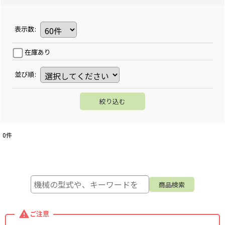
表示数
:
在庫あり
並び順
:
絞り込む
0
件
ご注意