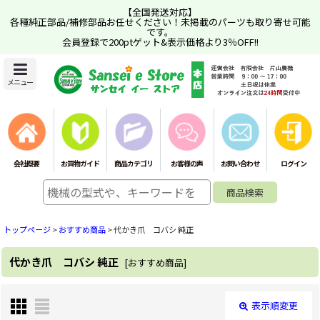
【全国発送対応】
各種純正部品/補修部品お任せください！未掲載のパーツも取り寄せ可能
です。
会員登録で200ptゲット&表示価格より3％OFF!!
メニュー
会社概要
お買物ガイド
商品カテゴリ
お客様の声
お問い合わせ
ログイン
トップページ
>
おすすめ商品
>
代かき爪 コバシ 純正
代かき爪 コバシ 純正
[
おすすめ商品
]
表示順変更