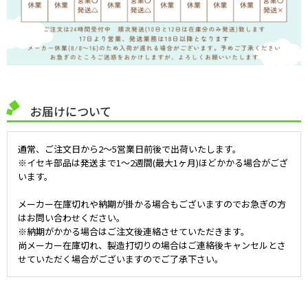
お届けについて
通常、ご注文日から2～5営業日前後で出荷いたします。
※イセキ部品は発送まで1～2週間(最大1ヶ月)ほどかかる場合がござ
います。
メーカー在庫切れや納期が掛かる場合もございますのでお急ぎの方
はお問い合わせください。
※納期がかかる場合はご注文後連絡させていただきます。
尚メーカー在庫切れ、製造打切りの場合はご連絡後キャンセルとさ
せていただく場合がございますのでご了承下さい。