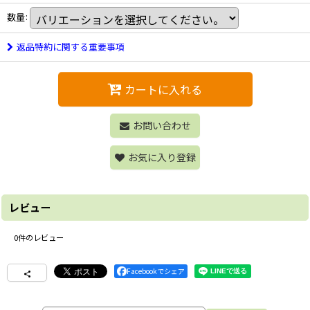
数量
:
返品特約に関する重要事項
カートに入れる
お問い合わせ
お気に入り登録
レビュー
0
件のレビュー
Facebookでシェア