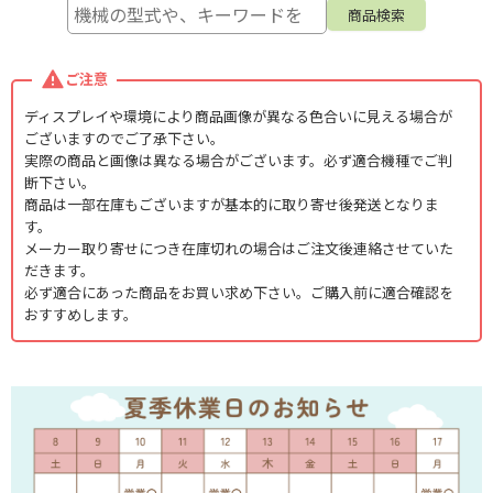
ご注意
ディスプレイや環境により商品画像が異なる色合いに見える場合が
ございますのでご了承下さい。
実際の商品と画像は異なる場合がございます。必ず適合機種でご判
断下さい。
商品は一部在庫もございますが基本的に取り寄せ後発送となりま
す。
メーカー取り寄せにつき在庫切れの場合はご注文後連絡させていた
だきます。
必ず適合にあった商品をお買い求め下さい。ご購入前に適合確認を
おすすめします。