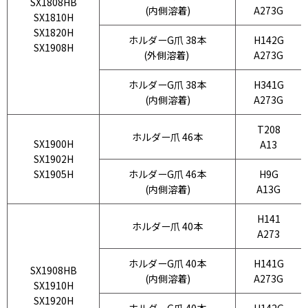
SX1808HB
(内側溶着)
A273G
SX1810H
SX1820H
ホルダーG爪 38本
H142G
SX1908H
(外側溶着)
A273G
ホルダーG爪 38本
H341G
(内側溶着)
A273G
T208
ホルダー爪 46本
SX1900H
A13
SX1902H
SX1905H
ホルダーG爪 46本
H9G
(内側溶着)
A13G
H141
ホルダー爪 40本
A273
ホルダーG爪 40本
H141G
SX1908HB
(内側溶着)
A273G
SX1910H
SX1920H