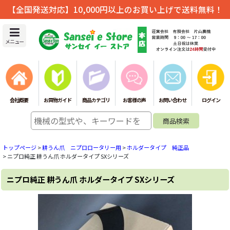
【全国発送対応】10,000円以上のお買い上げで送料無料！
メニュー
会社概要
お買物ガイド
商品カテゴリ
お客様の声
お問い合わせ
ログイン
トップページ
>
耕うん爪 ニプロロータリー用
>
ホルダータイプ 純正品
>
ニプロ純正 耕うん爪 ホルダータイプ SXシリーズ
ニプロ純正 耕うん爪 ホルダータイプ SXシリーズ